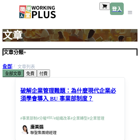
登入
文章
文章分類
+
全部
首頁
文章列表
全部文章
免費
付費
預設類別
破解企業管理難題：為什麼現代企業必
須學會導入 BU 事業部制度？
#
BU
#
事業部制
#
分權
#
組織改革
#
企業轉型
#
企業管理
唐美娟
聯聖集團總經理