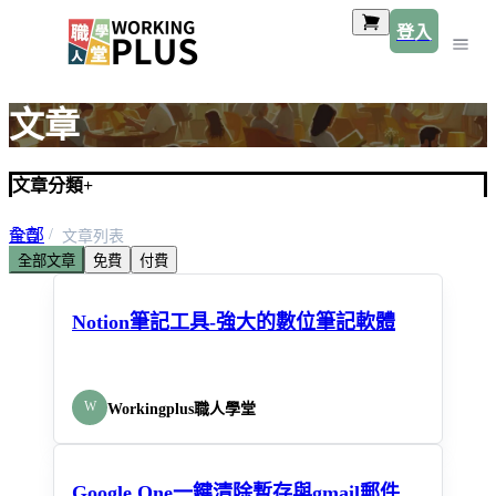
登入
文章
文章分類
+
全部
首頁
文章列表
全部文章
免費
付費
預設類別
Notion筆記工具-強大的數位筆記軟體
W
Workingplus職人學堂
Google One一鍵清除暫存與gmail郵件