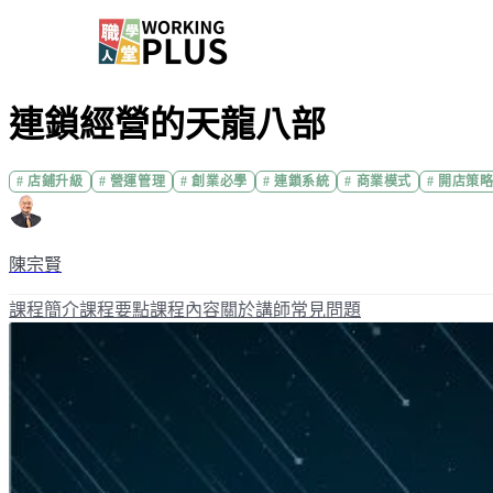
連鎖經營的天龍八部
#
店鋪升級
#
營運管理
#
創業必學
#
連鎖系統
#
商業模式
#
開店策
陳宗賢
課程簡介
課程要點
課程內容
關於講師
常見問題